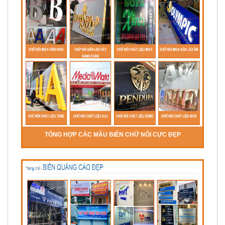
TỔNG HỢP CÁC MẪU BIỂN CHỮ NỔI CỰC ĐẸP