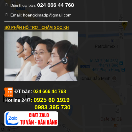
024 666 44 768
Điện thoại bàn:
Email: hoangkimadp@gmail.com
BỘ PHẬN HỖ TRỢ - CHĂM SÓC KH
ĐT bàn:
024 666 44 768
0925 60 1919
Hotline 24/7
:
0983 395 730