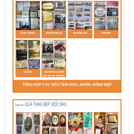
TỔNG HỢP CÁC MẪU TEM INOX, NHÔM, ĐỒNG ĐẸP