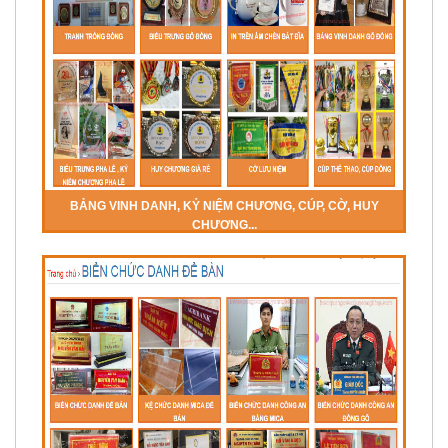
BẢNG VINH DANH, KỶ NIỆM CHƯƠNG, CÚP, CỜ, HUY
CHƯƠNG...