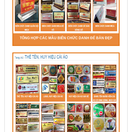
TỔNG HỢP CÁC MẪU BIỂN CHỨC DANH ĐỂ BÀN ĐẸP