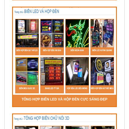
TỔNG HỢP BIỂN LED VÀ HỘP ĐÈN CỰC SÁNG ĐẸP