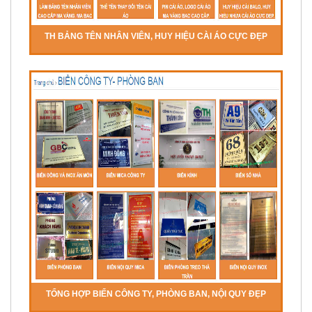
TH BẢNG TÊN NHÂN VIÊN, HUY HIỆU CÀI ÁO CỰC ĐẸP
TỔNG HỢP BIỂN CÔNG TY, PHÒNG BAN, NỘI QUY ĐẸP