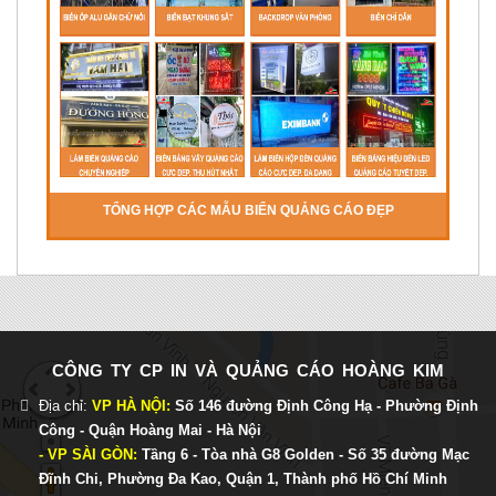
TỔNG HỢP CÁC MẪU BIỂN QUẢNG CÁO ĐẸP
CÔNG TY CP IN VÀ QUẢNG CÁO HOÀNG KIM
Địa chỉ:
VP HÀ NỘI:
Số 146 đường Định Công Hạ - Phường Định
Công - Quận Hoàng Mai - Hà Nội
- VP SÀI GÒN:
Tầng 6 - Tòa nhà G8 Golden - Số 35 đường Mạc
Đĩnh Chi, Phường Đa Kao, Quận 1, Thành phố Hồ Chí Minh